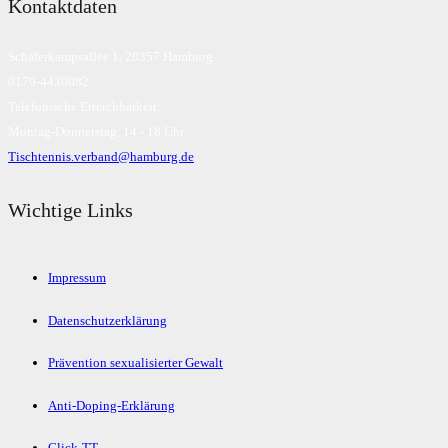
Kontaktdaten
Schäferkampsallee 1, 20357 Hamburg
0179-4430082
Telefonische Erreichbarkeit:
Montag-Donnerstag, 14 - 18 Uhr
Tischtennis.verband@hamburg.de
Wichtige Links
Impressum
Datenschutzerklärung
Prävention sexualisierter Gewalt
Anti-Doping-Erklärung
Click-TT