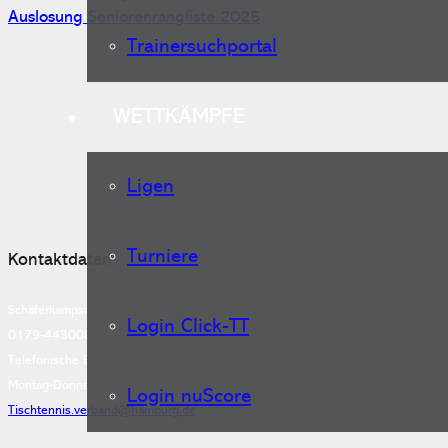
Auslosung Seniorenrangliste 2025
Trainersuchportal
WETTKÄMPFE
Ligen
Turniere
Kontaktdaten
Schäferkampsallee 1, 20357 Hamburg
Login Click-TT
0179-4430082
Telefonische Erreichbarkeit:
Montag-Donnerstag, 14 - 18 Uhr
Login nuScore
Tischtennis.verband@hamburg.de