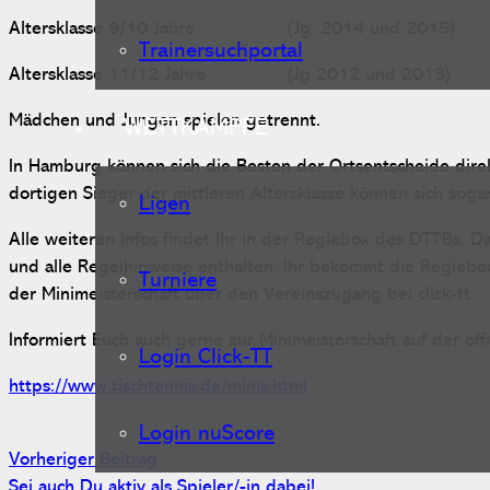
Altersklasse 9/10 Jahre (Jg. 2014 und 2015)
Trainersuchportal
Altersklasse 11/12 Jahre (Jg 2012 und 2013)
Mädchen und Jungen spielen getrennt.
WETTKÄMPFE
In Hamburg können sich die Besten der Ortsentscheide direk
dortigen Sieger der mittleren Altersklasse können sich sogar
Ligen
Alle weiteren Infos findet Ihr in der Regiebox des DTTBs. 
und alle Regelhinweise enthalten. Ihr bekommt die Regieb
Turniere
der Minimeisterschaft über den Vereinszugang bei click-tt.
Informiert Euch auch gerne zur Minimeisterschaft auf der off
Login Click-TT
https://www.tischtennis.de/minis.html
Login nuScore
Vorheriger Beitrag
Sei auch Du aktiv als Spieler/-in dabei!