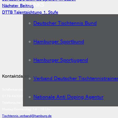
LINKS
Nächster Beitrag
DTTB Talentsichtung 1. Stufe
Deutscher Tischtennis Bund
Hamburger Sportbund
Hamburger Sportjugend
Kontaktdaten
Verband Deutscher Tischtennistraine
Schäferkampsallee 1, 20357 Hamburg
Nationale Anti Doping Agentur
0179-4430082
Telefonische Erreichbarkeit:
Montag-Donnerstag, 14 - 18 Uhr
Tischtennis.verband@hamburg.de