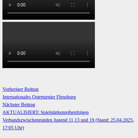
Vorheriger Beitrag
Internationales Osterturnier Flensburg
Nächster Beitrag
AKTUALISIERT: Spielstärkenreihenfolgen
Verbandszwischenrunden Jugend 11,13 und 19 (Stand: 25.04.2025,
17:05 Uhr)