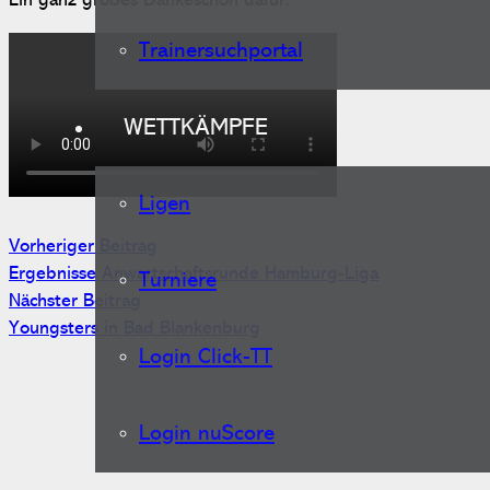
Ein ganz großes Dankeschön dafür.
Trainersuchportal
WETTKÄMPFE
Ligen
Vorheriger Beitrag
Ergebnisse Anwartschaftsrunde Hamburg-Liga
Turniere
Nächster Beitrag
Youngsters in Bad Blankenburg
Login Click-TT
Login nuScore