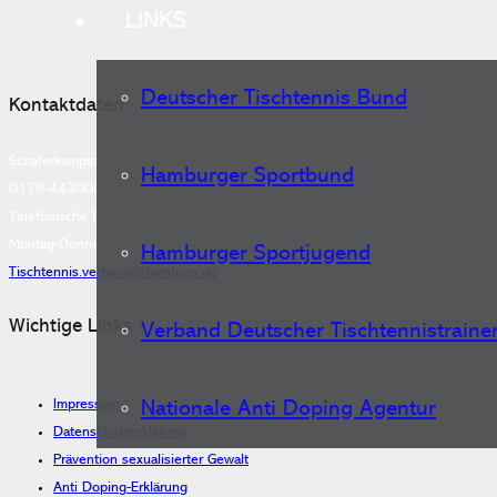
LINKS
Deutscher Tischtennis Bund
Kontaktdaten
Schäferkampsallee 1, 20357 Hamburg
Hamburger Sportbund
0179-4430082
Telefonische Erreichbarkeit:
Montag-Donnerstag, 14 - 18 Uhr
Hamburger Sportjugend
Tischtennis.verband@hamburg.de
Wichtige Links
Verband Deutscher Tischtennistraine
Impressum
Nationale Anti Doping Agentur
Datenschutzerklärung
Prävention sexualisierter Gewalt
Anti-Doping-Erklärung