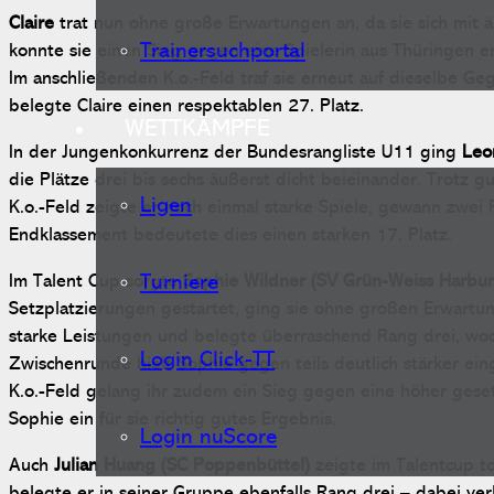
Claire
trat nun ohne große Erwartungen an, da sie sich mit 
Trainersuchportal
konnte sie einen Sieg gegen eine Spielerin aus Thüringen 
Im anschließenden K.o.-Feld traf sie erneut auf dieselbe Ge
belegte Claire einen respektablen 27. Platz.
WETTKÄMPFE
In der Jungenkonkurrenz der Bundesrangliste U11 ging
Le
die Plätze drei bis sechs äußerst dicht beieinander. Trotz 
Ligen
K.o.-Feld zeigte er noch einmal starke Spiele, gewann zwei
Endklassement bedeutete dies einen starken 17. Platz.
Turniere
Im Talent Cup sorgte
Sophie Wildner (SV Grün-Weiss Harbur
Setzplatzierungen gestartet, ging sie ohne großen Erwartung
starke Leistungen und belegte überraschend Rang drei, wodur
Login Click-TT
Zwischenrunde hielt Sophie gegen teils deutlich stärker ei
K.o.-Feld gelang ihr zudem ein Sieg gegen eine höher geset
Sophie ein für sie richtig gutes Ergebnis.
Login nuScore
Auch
Julian Huang (SC Poppenbüttel)
zeigte im Talentcup to
belegte er in seiner Gruppe ebenfalls Rang drei – dabei ve