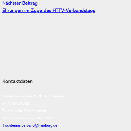
Nächster Beitrag
Ehrungen im Zuge des HTTV-Verbandstags
Kontaktdaten
Schäferkampsallee 1, 20357 Hamburg
0179-4430082
Telefonische Erreichbarkeit:
Montag-Donnerstag, 14 - 18 Uhr
Tischtennis.verband@hamburg.de