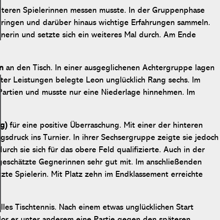
älteren Spielerinnen messen musste. In der Gruppenphase
erringen und darüber hinaus wichtige Erfahrungen sammeln.
gnerin und setzte sich ein weiteres Mal durch. Am Ende
on
an den Tisch. In einer ausgeglichenen Achtergruppe lagen
guter Leistungen belegte Leon unglücklich Rang sechs. Im
 Partien und musste nur eine Niederlage hinnehmen. Im
g)
für eine positive Überraschung. Mit einer der hinteren
sdruck ins Turnier. In ihrer Sechsergruppe zeigte sie jedoch
ch sie sich für das obere Feld qualifizierte. Auch in der
ngeschätzte Gegnerinnen sehr gut mit. Im anschließenden
zte Spielerin. Mit Platz zehn im Endklassement erreichte
lles Tischtennis. Nach einem etwas unglücklichen Start
rlor er unter anderem eine Partie gegen den späteren