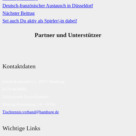
Deutsch-französischer Austausch in Düsseldorf
Nächster Beitrag
Sei auch Du aktiv als Spieler/-in dabei!
Partner und Unterstützer
Kontaktdaten
Schäferkampsallee 1, 20357 Hamburg
0179-4430082
Telefonische Erreichbarkeit:
Montag-Donnerstag, 14 - 18 Uhr
Tischtennis.verband@hamburg.de
Wichtige Links