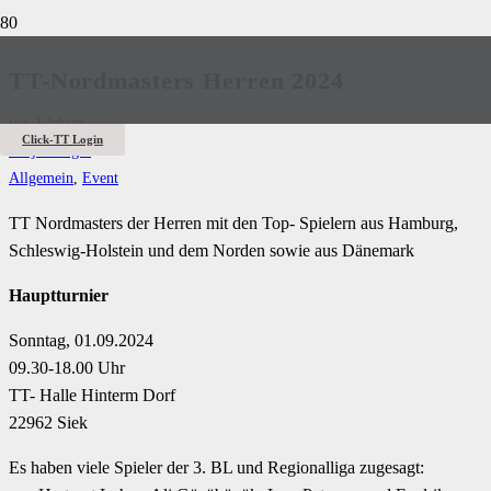
TT-Nordmasters Herren 2024
vor 2 Jahren
Click-TT Login
Antje Krüger
Allgemein
,
Event
TT Nordmasters der Herren mit den Top- Spielern aus Hamburg,
Schleswig-Holstein und dem Norden sowie aus Dänemark
Hauptturnier
Sonntag, 01.09.2024
09.30-18.00 Uhr
TT- Halle Hinterm Dorf
22962 Siek
Es haben viele Spieler der 3. BL und Regionalliga zugesagt: