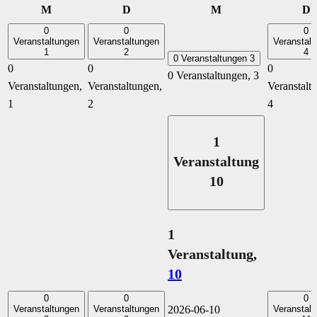
Montag
Dienstag
Mittwoch
D
M
D
M
D
0
0
0
Veranstaltungen
Veranstaltungen
Veranstalt
1
2
4
0 Veranstaltungen
3
0
0
0
0 Veranstaltungen,
3
Veranstaltungen,
Veranstaltungen,
Veranstalt
1
2
4
1
Veranstaltung
10
1
Veranstaltung,
10
0
0
0
Veranstaltungen
Veranstaltungen
2026-06-10
Veranstalt