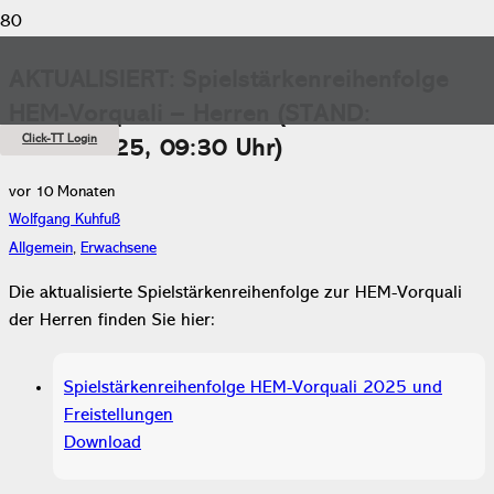
AKTUALISIERT: Spielstärkenreihenfolge
HEM-Vorquali – Herren (STAND:
Click-TT Login
08.10.2025, 09:30 Uhr)
vor 10 Monaten
Wolfgang Kuhfuß
Allgemein
,
Erwachsene
Die aktualisierte Spielstärkenreihenfolge zur HEM-Vorquali
der Herren finden Sie hier:
Spielstärkenreihenfolge HEM-Vorquali 2025 und
Freistellungen
Download