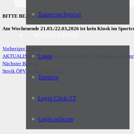
Trainersuchportal
BITTE BEACHTEN!
Am Wochenende 21.03./22.03,2026 ist kein Kiosk im Sport
WETTKÄMPFE
Vorheriger Beitrag
Ligen
AKTUALISIERT: Spielstärkenreihenfolge Verbandszwischenru
Nächster Beitrag
Streik ÖPV am Sa., 21.3.2026
Turniere
Login Click-TT
Login nuScore