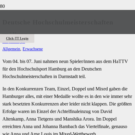
Deutsche Hochschulmeisterschaften
vor 2 Monaten
Click-TT Login
Antje Krüger
Allgemein
,
Erwachsene
Vom 04. bis 07. Juni nahmen neun Spieler/innen aus dem HaTTV
für den Hochschulsport Hamburg an den Deutschen
Hochschulmeisterschaften in Darmstadt teil.
In den Konkurrenzen Team, Einzel, Doppel und Mixed gaben die
Hamburger alles, mit einer Medaille wollte es in den wie immer sehr
stark besetzten Konkurrenzen aber leider nicht klappen. Die größten
Erfolge waren im Einzel der Achtelfinaleinzug von David
Altenkamp, Anna Tietgens und Manshika Arora. Im Doppel
erreichten Anna und Johanna Bambach das Viertelfinale, genauso
wie Anna und Arne Louis im Mixed-Wettbewerb.