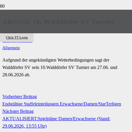
ABSAGE 10. Walddörfer SV Turnier
vor 1 Monat
Click-TT Login
Wolfgang Kuhfuß
Allgemein
Aufgrund der angekündigten Wetterbedingungen sagt der
Walddörfer SV sein 10.Walddörfer SV Turnier am 27.06. und
28.06.2026 ab.
Vorheriger Beitrag
Endgültige Staffeleinteilungen Erwachsene/Damen/StarTerligen
Nächster Beitrag
AKTUALISIERT:Spielpläne Damen/Erwachsene (Stand:
29.06.2026, 13:55 Uhr)